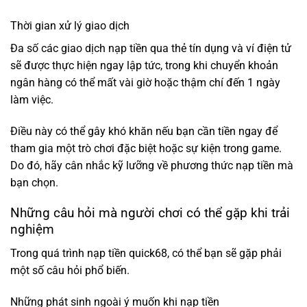
Thời gian xử lý giao dịch
Đa số các giao dịch nạp tiền qua thẻ tín dụng và ví điện tử
sẽ được thực hiện ngay lập tức, trong khi chuyển khoản
ngân hàng có thể mất vài giờ hoặc thậm chí đến 1 ngày
làm việc.
Điều này có thể gây khó khăn nếu bạn cần tiền ngay để
tham gia một trò chơi đặc biệt hoặc sự kiện trong game.
Do đó, hãy cân nhắc kỹ lưỡng về phương thức nạp tiền mà
bạn chọn.
Những câu hỏi mà người chơi có thể gặp khi trải
nghiệm
Trong quá trình nạp tiền quick68, có thể bạn sẽ gặp phải
một số câu hỏi phổ biến.
Những phát sinh ngoài ý muốn khi nạp tiền